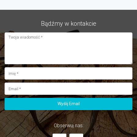
Bądźmy w kontakcie
Wyślij Email
Wyślij Email
Obserwuj nas: