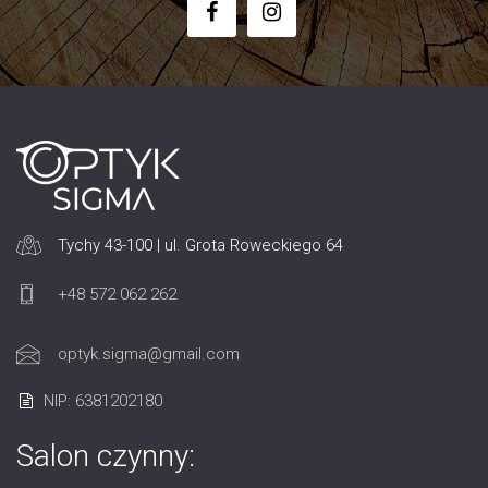
Tychy 43-100 | ul. Grota Roweckiego 64
+48 572 062 262
optyk.sigma@gmail.com
NIP: 6381202180
Salon czynny: