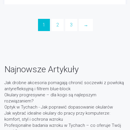
Optyk
-
03/29/2025
1
2
3
→
Najnowsze Artykuły
Jak drobne akcesoria pomagają chronić soczewki z powłoką
antyrefleksyjną i filtrem blue-block
Okulary progresywne – dla kogo są najlepszym
rozwiązaniem?
Optyk w Tychach - Jak poprawić dopasowanie okularów
Jak wybrać idealne okulary do pracy przy komputerze:
komfort, styl i ochrona wzroku
Profesjonalne badania wzroku w Tychach – co oferuje Twój