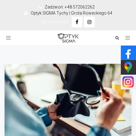
Zadzwoń: +48 572062262
Optyk SIGMA Tychy | Grota Roweckiego 64
Obserwuj nas:
Toggle
navigation