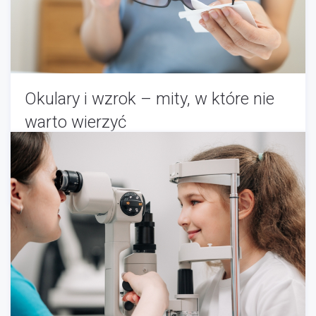
Okulary i wzrok – mity, w które nie
warto wierzyć
Optyk
-
05/25/2025