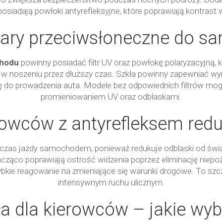
osiadają powłoki antyrefleksyjne, które poprawiają kontrast 
lary przeciwsłoneczne do 
chodu
powinny posiadać filtr UV oraz powłokę polaryzacyjną, k
e w noszeniu przez dłuższy czas. Szkła powinny zapewniać wy
ię do prowadzenia auta. Modele bez odpowiednich filtrów mog
promieniowaniem UV oraz odblaskami.
erowców z antyrefleksem redu
czas jazdy samochodem, ponieważ redukuje odblaski od świate
cząco poprawiają ostrość widzenia poprzez eliminację niepoż
zybkie reagowanie na zmieniające się warunki drogowe. To sz
intensywnym ruchu ulicznym.
ła dla kierowców – jakie wyb