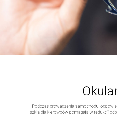
Okula
Podczas prowadzenia samochodu, odpowie
szkła dla kierowców pomagają w redukcji od