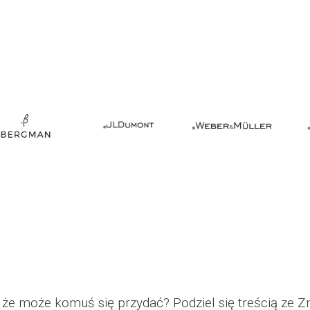
Marki w naszym Salonie
SPODOBAŁA CI SIĘ STRONA?
że może komuś się przydać? Podziel się treścią ze 