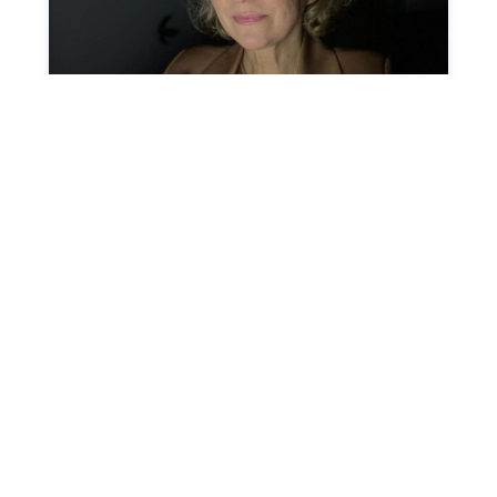
ź co jeszcze dla Ciebi