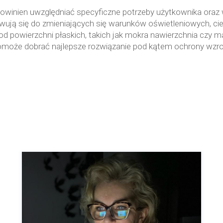
owinien uwzględniać specyficzne potrzeby użytkownika oraz wa
 się do zmieniających się warunków oświetleniowych, ciemni
 od powierzchni płaskich, takich jak mokra nawierzchnia cz
 pomoże dobrać najlepsze rozwiązanie pod kątem ochrony wzrok
Umów się na wizytę
Zadzwoń teraz