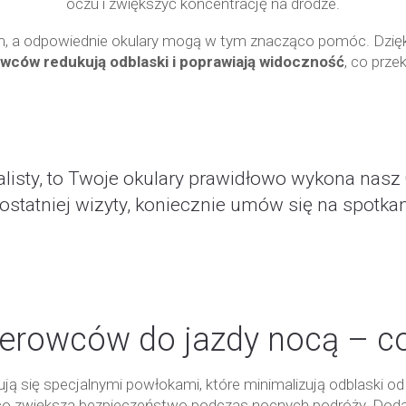
oczu i zwiększyć koncentrację na drodze.
em, a odpowiednie okulary mogą w tym znacząco pomóc. Dzięk
rowców redukują odblaski i poprawiają widoczność
, co prze
POTRZEBNE CI NOWE OKULARY?
alisty, to Twoje okulary prawidłowo wykona nasz 
 ostatniej wizyty, koniecznie umów się na spo
kierowców do jazdy nocą – co
ją się specjalnymi powłokami, które minimalizują odblaski od
, co zwiększa bezpieczeństwo podczas nocnych podróży. Do