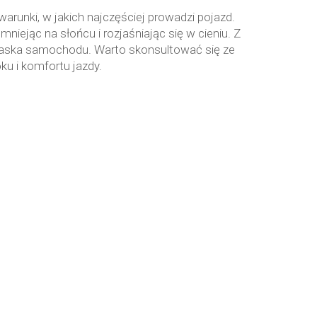
runki, w jakich najczęściej prowadzi pojazd.
ejąc na słońcu i rozjaśniając się w cieniu. Z
y maska samochodu. Warto skonsultować się ze
u i komfortu jazdy.