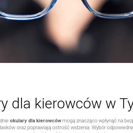
ry dla kierowców w T
dnie
okulary dla kierowców
mogą znacząco wpłynąć na bezpi
blasków oraz poprawiają ostrość widzenia. Wybór odpowied