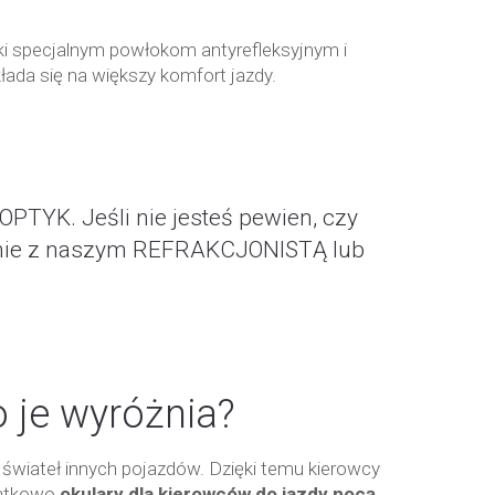
i specjalnym powłokom antyrefleksyjnym i
kłada się na większy komfort jazdy.
OPTYK. Jeśli nie jesteś pewien, czy
tkanie z naszym REFRAKCJONISTĄ lub
 je wyróżnia?
 świateł innych pojazdów. Dzięki temu kierowcy
datkowo
okulary dla kierowców do jazdy nocą