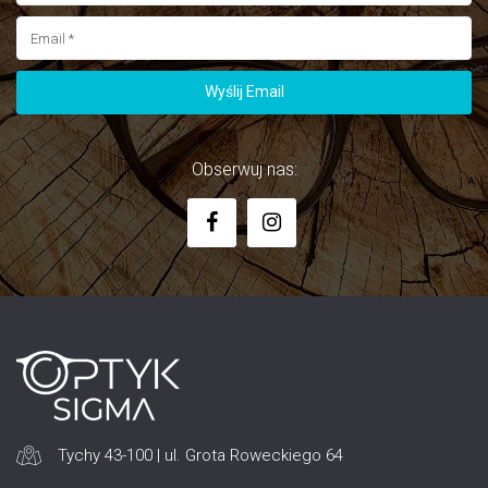
Wyślij Email
Wyślij Email
Obserwuj nas:
Tychy 43-100 | ul. Grota Roweckiego 64