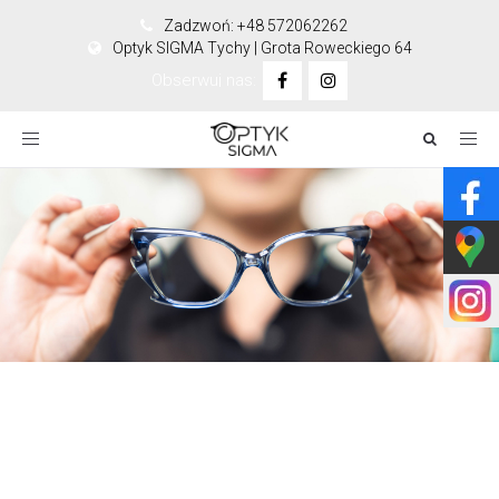
Zadzwoń: +48 572062262
Optyk SIGMA Tychy | Grota Roweckiego 64
Obserwuj nas:
Toggle
navigation
Okulary do pracy przy