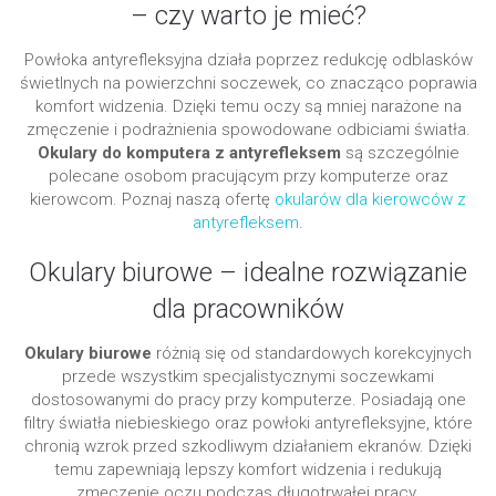
– czy warto je mieć?
Powłoka antyrefleksyjna działa poprzez redukcję odblasków
świetlnych na powierzchni soczewek, co znacząco poprawia
komfort widzenia. Dzięki temu oczy są mniej narażone na
zmęczenie i podrażnienia spowodowane odbiciami światła.
Okulary do komputera z antyrefleksem
są szczególnie
polecane osobom pracującym przy komputerze oraz
kierowcom. Poznaj naszą ofertę
okularów dla kierowców z
antyrefleksem
.
Okulary biurowe – idealne rozwiązanie
dla pracowników
Okulary biurowe
różnią się od standardowych korekcyjnych
przede wszystkim specjalistycznymi soczewkami
dostosowanymi do pracy przy komputerze. Posiadają one
filtry światła niebieskiego oraz powłoki antyrefleksyjne, które
chronią wzrok przed szkodliwym działaniem ekranów. Dzięki
temu zapewniają lepszy komfort widzenia i redukują
zmęczenie oczu podczas długotrwałej pracy.