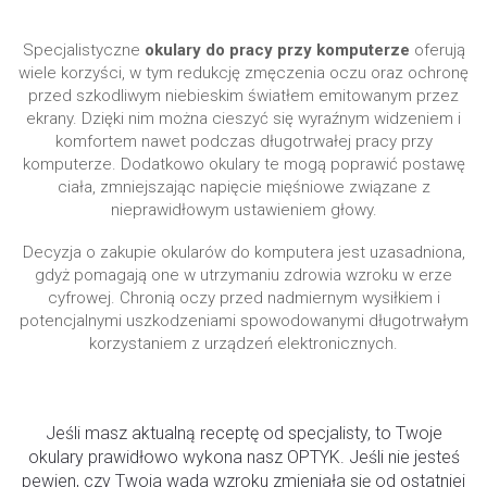
komputerze Tychy
Specjalistyczne
okulary do pracy przy komputerze
oferują
wiele korzyści, w tym redukcję zmęczenia oczu oraz ochronę
przed szkodliwym niebieskim światłem emitowanym przez
ekrany. Dzięki nim można cieszyć się wyraźnym widzeniem i
komfortem nawet podczas długotrwałej pracy przy
komputerze. Dodatkowo okulary te mogą poprawić postawę
ciała, zmniejszając napięcie mięśniowe związane z
nieprawidłowym ustawieniem głowy.
Decyzja o zakupie okularów do komputera jest uzasadniona,
gdyż pomagają one w utrzymaniu zdrowia wzroku w erze
cyfrowej. Chronią oczy przed nadmiernym wysiłkiem i
potencjalnymi uszkodzeniami spowodowanymi długotrwałym
korzystaniem z urządzeń elektronicznych.
POTRZEBNE CI NOWE OKULARY?
Jeśli masz aktualną receptę od specjalisty, to Twoje
okulary prawidłowo wykona nasz OPTYK. Jeśli nie jesteś
pewien, czy Twoja wada wzroku zmieniała się od ostatniej