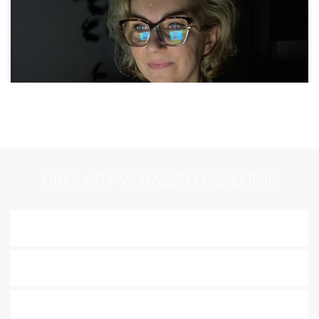
OKULARY W NASZYM SALONIE
Do pracy przy komputerze
Progresywne
Dla kierowców